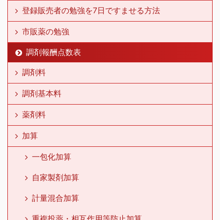
登録販売者の勉強を7日ですませる方法
市販薬の勉強
調剤報酬点数表
調剤料
調剤基本料
薬剤料
加算
一包化加算
自家製剤加算
計量混合加算
重複投薬・相互作用等防止加算