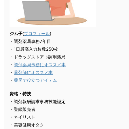
ジム子
(
プロフィール
)
・調剤薬局事務7年目
・1日最高入力枚数250枚
・ドラッグストア→調剤薬局
・
調剤薬局事務にオススメ本
・
薬剤師にオススメ本
・
薬局で役立つアイテム
資格・特技
・調剤報酬請求事務技能認定
・登録販売者
・ネイリスト
・美容健康オタク