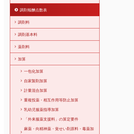
調剤報酬点数表
調剤料
調剤基本料
薬剤料
加算
一包化加算
自家製剤加算
計量混合加算
重複投薬・相互作用等防止加算
乳幼児服薬指導加算
「外来服薬支援料」の算定要件
麻薬・向精神薬・覚せい剤原料・毒薬加