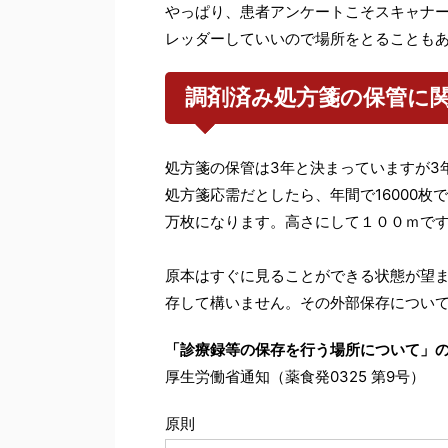
やっぱり、患者アンケートこそスキャナ
レッダーしていいので場所をとることも
調剤済み処方箋の保管に
処方箋の保管は3年と決まっていますが3
処方箋応需だとしたら、年間で16000枚
万枚になります。高さにして１００ｍで
原本はすぐに見ることができる状態が望
存して構いません。その外部保存につい
「診療録等の保存を行う場所について」
厚生労働省通知（薬食発0325 第9号）
原則