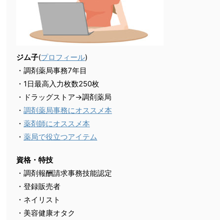
ジム子
(
プロフィール
)
・調剤薬局事務7年目
・1日最高入力枚数250枚
・ドラッグストア→調剤薬局
・
調剤薬局事務にオススメ本
・
薬剤師にオススメ本
・
薬局で役立つアイテム
資格・特技
・調剤報酬請求事務技能認定
・登録販売者
・ネイリスト
・美容健康オタク