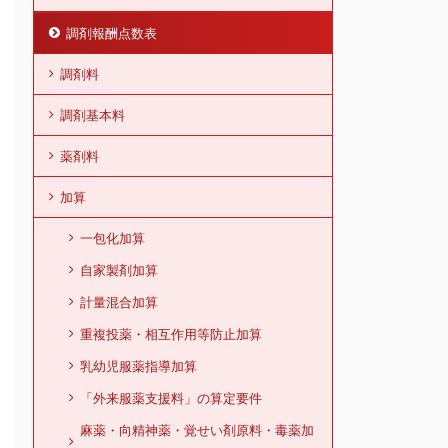
調剤報酬点数表
調剤料
調剤基本料
薬剤料
加算
一包化加算
自家製剤加算
計量混合加算
重複投薬・相互作用等防止加算
乳幼児服薬指導加算
「外来服薬支援料」の算定要件
麻薬・向精神薬・覚せい剤原料・毒薬加