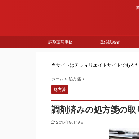
調剤薬局事務
登録販売者
当サイトはアフィリエイトサイトである
ホーム
>
処方箋
>
処方箋
調剤済みの処方箋の取
2017年9月19日