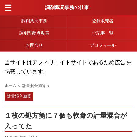
調剤薬局事務の仕事
調剤薬局事務
登録販売者
調剤報酬点数表
全記事一覧
お問合せ
プロフィール
当サイトはアフィリエイトサイトであるため広告を
掲載しています。
ホーム
>
計量混合加算
>
計量混合加算
１枚の処方箋に７個も軟膏の計量混合が
入ってた