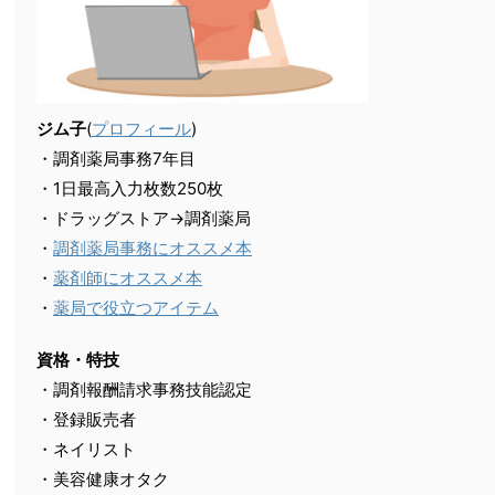
ジム子
(
プロフィール
)
・調剤薬局事務7年目
・1日最高入力枚数250枚
・ドラッグストア→調剤薬局
・
調剤薬局事務にオススメ本
・
薬剤師にオススメ本
・
薬局で役立つアイテム
資格・特技
・調剤報酬請求事務技能認定
・登録販売者
・ネイリスト
・美容健康オタク