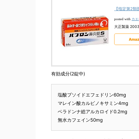
【指定第2類
カエ
posted with
大正製薬 2003
Amaz
有効成分(2錠中)
塩酸プソイドエフェドリン60mg
マレイン酸カルビノキサミン4mg
ベラドンナ総アルカロイド0.2mg
無水カフェイン50mg