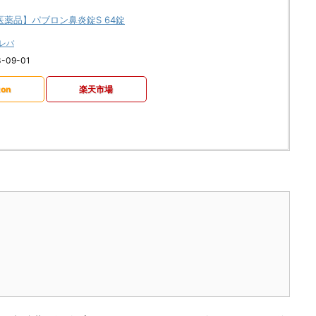
医薬品】パブロン鼻炎錠S 64錠
レバ
-09-01
on
楽天市場