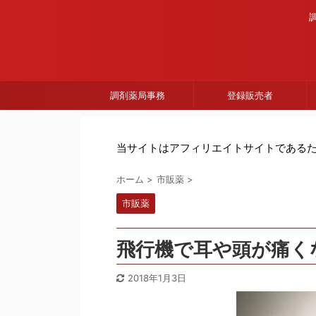
調剤薬局事務
登録販売者
当サイトはアフィリエイトサイトである
ホーム
>
市販薬
>
市販薬
飛行機で耳や頭が痛く
2018年1月3日