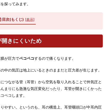
因を探ってみます。
目次(もくじ)
[
表示
]
が開きにくいため
鼓膜が圧力で
ペコペコ
するので痛くなります。
耳の中の気圧は地上にいるときのままだと圧力差が生じます。
中につながる管（耳管）から空気を取り入れることで外気圧と
あんまりにも急激な気圧変化だったり、耳管が開きにくかった
ペコペコします。
こりやすい。というのも、耳の構造上、耳管咽頭口が中耳内圧