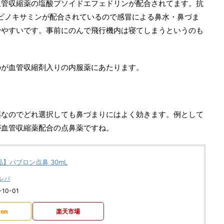
血管収縮薬の塩酸プソイドエフェドリンが配合されてます。抗
ビノキサミンが配合されているので感冒による鼻水・鼻づま
でやすいです。事前にのんで飛行機内は寝てしまうというのも
のが血管収縮剤入りの内服薬にあたります。
薬なのでどれ選択しても鼻づまりにはよく効きます。例として
が血管収縮薬配合の点鼻薬ですね。
】パブロン点鼻 30mL
レバ
10-01
on
楽天市場