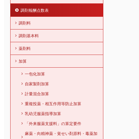
調剤報酬点数表
調剤料
調剤基本料
薬剤料
加算
一包化加算
自家製剤加算
計量混合加算
重複投薬・相互作用等防止加算
乳幼児服薬指導加算
「外来服薬支援料」の算定要件
麻薬・向精神薬・覚せい剤原料・毒薬加