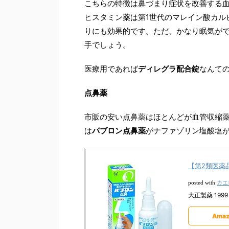
こちらの特徴は鼻づまり症状を改善する
ヒスタミン薬は第1世代のマレイン酸カル
りにも効果的です。ただ、かなり眠気が
手でしょう。
医療用であれば
ディレグラ配合錠
なんて
点鼻薬
市販の安い点鼻薬はほとんどが血管収縮
は
パブロン点鼻薬
がナファゾリン塩酸塩
【第2類医薬品
カエ
posted with
大正製薬 1999-
Amaz