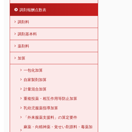
調剤報酬点数表
調剤料
調剤基本料
薬剤料
加算
一包化加算
自家製剤加算
計量混合加算
重複投薬・相互作用等防止加算
乳幼児服薬指導加算
「外来服薬支援料」の算定要件
麻薬・向精神薬・覚せい剤原料・毒薬加