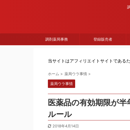
調剤薬局事務
登録販売者
当サイトはアフィリエイトサイトである
ホーム
>
薬局ウラ事情
>
薬局ウラ事情
医薬品の有効期限が半
ルール
2018年4月14日