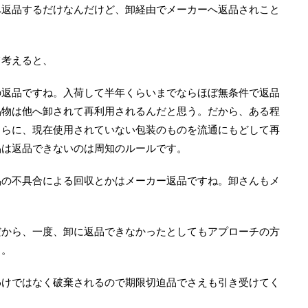
へ返品するだけなんだけど、卸経由でメーカーへ返品されこと
て考えると、
の返品ですね。入荷して半年くらいまでならほぼ無条件で返品
品物は他へ卸されて再利用されるんだと思う。だから、ある程
さらに、現在使用されていない包装のものを流通にもどして再
品は返品できないのは周知のルールです。
品の不具合による回収とかはメーカー返品ですね。卸さんもメ
。
だから、一度、卸に返品できなかったとしてもアプローチの方
る。
わけではなく破棄されるので期限切迫品でさえも引き受けてく