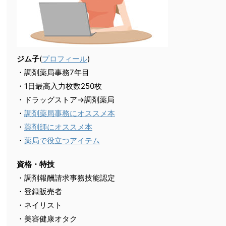
ジム子
(
プロフィール
)
・調剤薬局事務7年目
・1日最高入力枚数250枚
・ドラッグストア→調剤薬局
・
調剤薬局事務にオススメ本
・
薬剤師にオススメ本
・
薬局で役立つアイテム
資格・特技
・調剤報酬請求事務技能認定
・登録販売者
・ネイリスト
・美容健康オタク