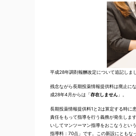
平成28年調剤報酬改定について追記しま
残念ながら長期投薬情報提供料は廃止に
成28年4月からは「
存在しません
」。
長期投薬情報提供料1と2は算定する時に
責任をもって指導を行う義務が発生します
いしてマンツーマン指導をおこなうとい
指導料：70点」です。この新設にともな