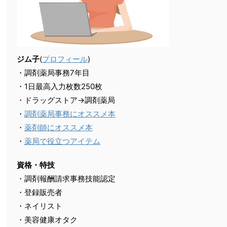
ジム子
(
プロフィール
)
・調剤薬局事務7年目
・1日最高入力枚数250枚
・ドラッグストア→調剤薬局
・
調剤薬局事務にオススメ本
・
薬剤師にオススメ本
・
薬局で役立つアイテム
資格・特技
・調剤報酬請求事務技能認定
・登録販売者
・ネイリスト
・美容健康オタク