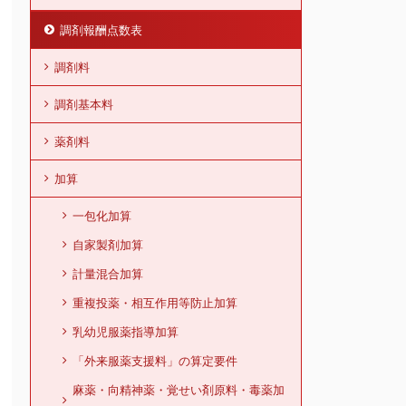
調剤報酬点数表
調剤料
調剤基本料
薬剤料
加算
一包化加算
自家製剤加算
計量混合加算
重複投薬・相互作用等防止加算
乳幼児服薬指導加算
「外来服薬支援料」の算定要件
麻薬・向精神薬・覚せい剤原料・毒薬加