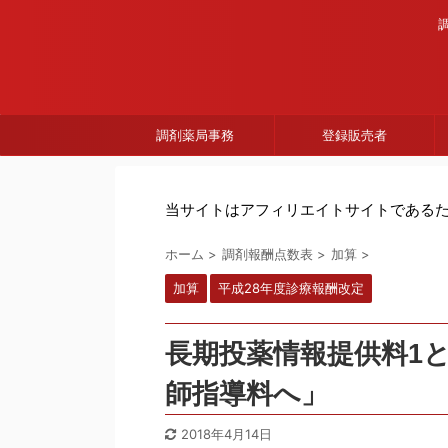
調剤薬局事務
登録販売者
当サイトはアフィリエイトサイトである
ホーム
>
調剤報酬点数表
>
加算
>
加算
平成28年度診療報酬改定
長期投薬情報提供料1
師指導料へ」
2018年4月14日