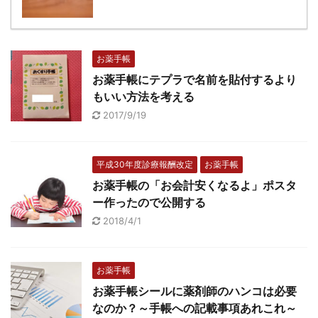
お薬手帳
お薬手帳にテプラで名前を貼付するより
もいい方法を考える
2017/9/19
平成30年度診療報酬改定
お薬手帳
お薬手帳の「お会計安くなるよ」ポスタ
ー作ったので公開する
2018/4/1
お薬手帳
お薬手帳シールに薬剤師のハンコは必要
なのか？～手帳への記載事項あれこれ～