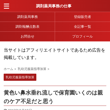
調剤薬局事務の仕事
調剤薬局事務
登録販売者
調剤報酬点数表
全記事一覧
お問合せ
プロフィール
当サイトはアフィリエイトサイトであるため広告を
掲載しています。
ホーム
>
乳幼児服薬指導加算
>
乳幼児服薬指導加算
黄色い鼻水垂れ流しで保育園いくのは親
のケア不足だと思う