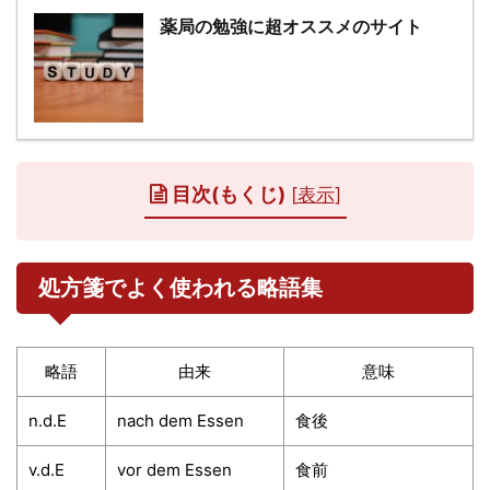
薬局の勉強に超オススメのサイト
目次(もくじ)
[
表示
]
処方箋でよく使われる略語集
略語
由来
意味
n.d.E
nach dem Essen
食後
v.d.E
vor dem Essen
食前