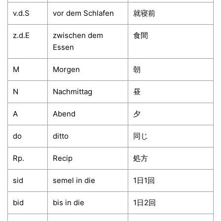
v.d.S
vor dem Schlafen
就寝前
z.d.E
zwischen dem
食間
Essen
M
Morgen
朝
N
Nachmittag
昼
A
Abend
夕
do
ditto
同じ
Rp.
Recip
処方
sid
semel in die
1日1回
bid
bis in die
1日2回