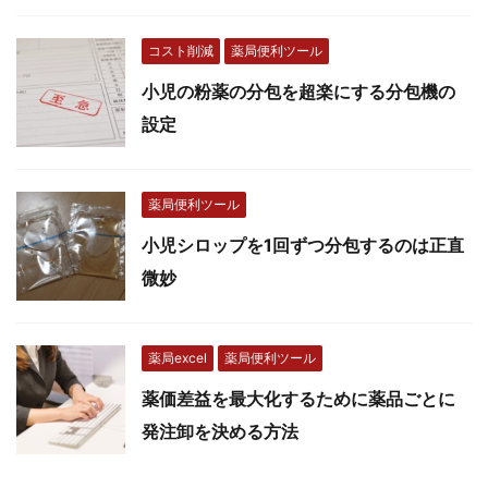
コスト削減
薬局便利ツール
小児の粉薬の分包を超楽にする分包機の
設定
薬局便利ツール
小児シロップを1回ずつ分包するのは正直
微妙
薬局excel
薬局便利ツール
薬価差益を最大化するために薬品ごとに
発注卸を決める方法