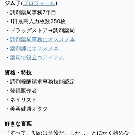
ジム子
(
プロフィール
)
・調剤薬局事務7年目
・1日最高入力枚数250枚
・ドラッグストア→調剤薬局
・
調剤薬局事務にオススメ本
・
薬剤師にオススメ本
・
薬局で役立つアイテム
資格・特技
・調剤報酬請求事務技能認定
・登録販売者
・ネイリスト
・美容健康オタク
好きな言葉
『すべて、初めは危険だ。しかし、とにかく始めな