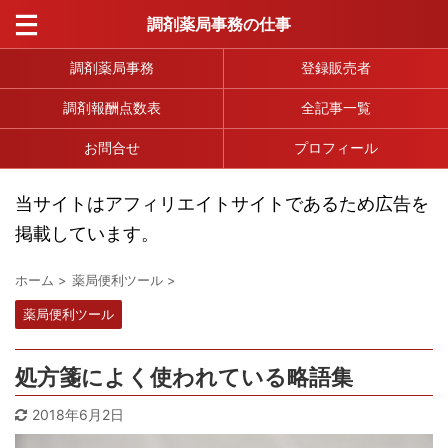
調剤薬局事務の仕事
調剤薬局事務
登録販売者
調剤報酬点数表
全記事一覧
お問合せ
プロフィール
当サイトはアフィリエイトサイトであるため広告を
掲載しています。
ホーム
>
薬局便利ツール
>
薬局便利ツール
処方箋によく使われている略語集
2018年6月2日