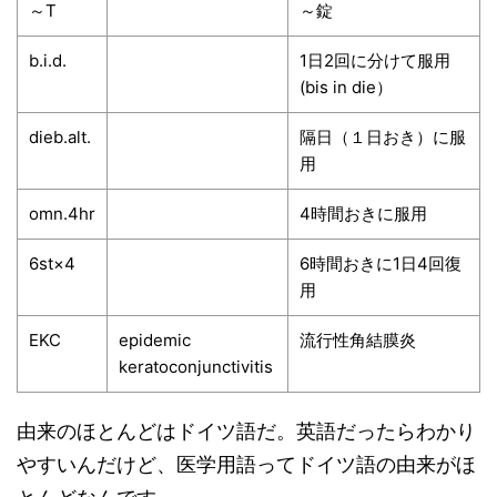
～T
～錠
b.i.d.
1日2回に分けて服用
(bis in die）
dieb.alt.
隔日（１日おき）に服
用
omn.4hr
4時間おきに服用
6st×4
6時間おきに1日4回復
用
EKC
epidemic
流行性角結膜炎
keratoconjunctivitis
由来のほとんどはドイツ語だ。英語だったらわかり
やすいんだけど、医学用語ってドイツ語の由来がほ