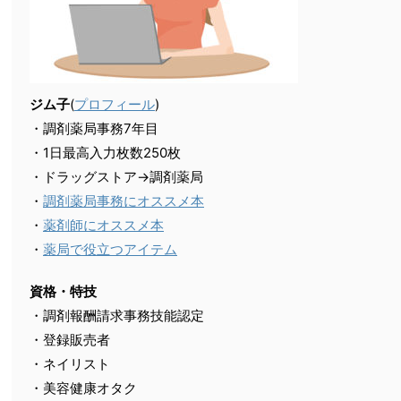
ジム子
(
プロフィール
)
・調剤薬局事務7年目
・1日最高入力枚数250枚
・ドラッグストア→調剤薬局
・
調剤薬局事務にオススメ本
・
薬剤師にオススメ本
・
薬局で役立つアイテム
資格・特技
・調剤報酬請求事務技能認定
・登録販売者
・ネイリスト
・美容健康オタク