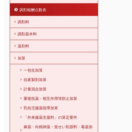
調剤報酬点数表
調剤料
調剤基本料
薬剤料
加算
一包化加算
自家製剤加算
計量混合加算
重複投薬・相互作用等防止加算
乳幼児服薬指導加算
「外来服薬支援料」の算定要件
麻薬・向精神薬・覚せい剤原料・毒薬加